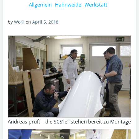
Allgemein
Hahnweide
Werkstatt
by
WoKi
on
April 5, 2018
Andreas prüft – die SCS’ler stehen bereit zu Montage