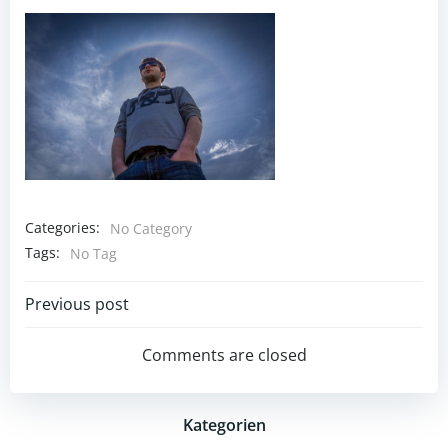
Categories:
No Category
Tags:
No Tag
Post
Previous post
navigation
Comments are closed
Kategorien