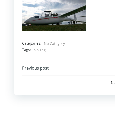
Categories:
No Category
Tags:
No Tag
Post
Previous post
navigation
C