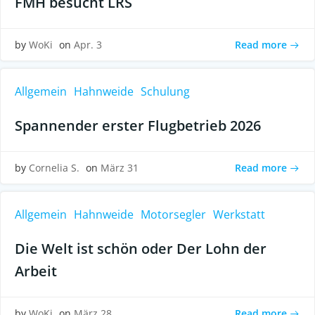
FMH besucht LRS
Read more
by
WoKi
on
Apr. 3
Allgemein
Hahnweide
Schulung
Spannender erster Flugbetrieb 2026
Read more
by
Cornelia S.
on
März 31
Allgemein
Hahnweide
Motorsegler
Werkstatt
Die Welt ist schön oder Der Lohn der
Arbeit
Read more
by
WoKi
on
März 28