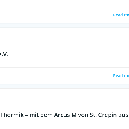
Read m
e.V.
Read m
Thermik – mit dem Arcus M von St. Crépin aus