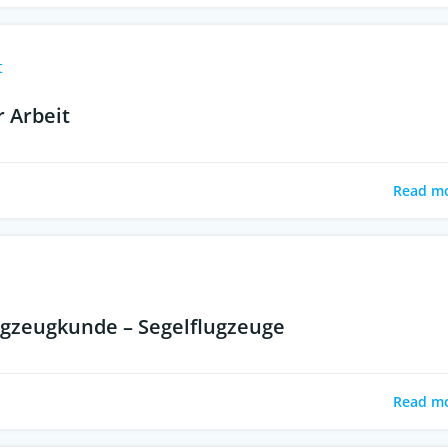
t
r Arbeit
Read m
ugzeugkunde – Segelflugzeuge
Read m