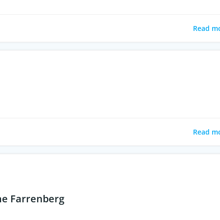
Read m
Read m
ne Farrenberg