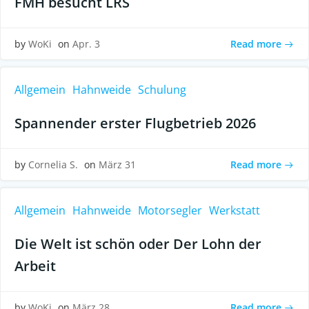
FMH besucht LRS
Read more
by
WoKi
on
Apr. 3
Allgemein
Hahnweide
Schulung
Spannender erster Flugbetrieb 2026
Read more
by
Cornelia S.
on
März 31
Allgemein
Hahnweide
Motorsegler
Werkstatt
Die Welt ist schön oder Der Lohn der
Arbeit
Read more
by
WoKi
on
März 28