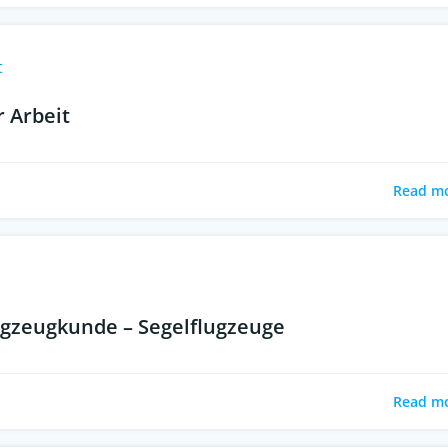
t
r Arbeit
Read m
ugzeugkunde – Segelflugzeuge
Read m