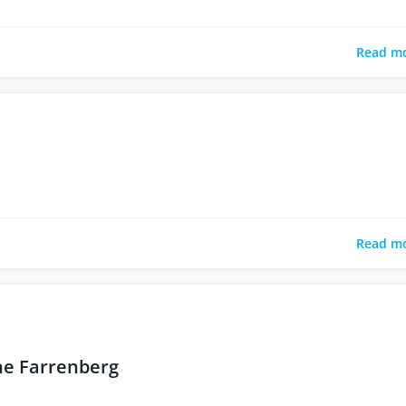
Read m
Read m
ne Farrenberg