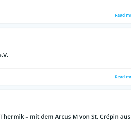
Read m
e.V.
Read m
Thermik – mit dem Arcus M von St. Crépin aus