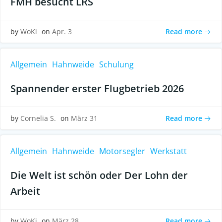
FMH besucht LRS
Read more
by
WoKi
on
Apr. 3
Allgemein
Hahnweide
Schulung
Spannender erster Flugbetrieb 2026
Read more
by
Cornelia S.
on
März 31
Allgemein
Hahnweide
Motorsegler
Werkstatt
Die Welt ist schön oder Der Lohn der
Arbeit
Read more
by
WoKi
on
März 28