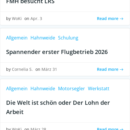
FMH besucht LRS
Read more
by
WoKi
on
Apr. 3
Allgemein
Hahnweide
Schulung
Spannender erster Flugbetrieb 2026
Read more
by
Cornelia S.
on
März 31
Allgemein
Hahnweide
Motorsegler
Werkstatt
Die Welt ist schön oder Der Lohn der
Arbeit
Read more
by
WoKi
on
März 28