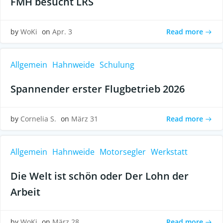
FMH besucht LRS
Read more
by
WoKi
on
Apr. 3
Allgemein
Hahnweide
Schulung
Spannender erster Flugbetrieb 2026
Read more
by
Cornelia S.
on
März 31
Allgemein
Hahnweide
Motorsegler
Werkstatt
Die Welt ist schön oder Der Lohn der
Arbeit
Read more
by
WoKi
on
März 28