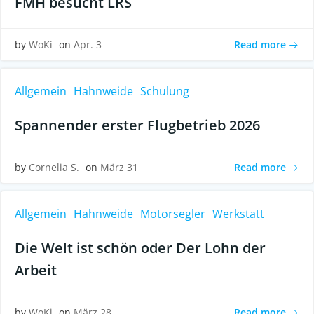
FMH besucht LRS
Read more
by
WoKi
on
Apr. 3
Allgemein
Hahnweide
Schulung
Spannender erster Flugbetrieb 2026
Read more
by
Cornelia S.
on
März 31
Allgemein
Hahnweide
Motorsegler
Werkstatt
Die Welt ist schön oder Der Lohn der
Arbeit
Read more
by
WoKi
on
März 28