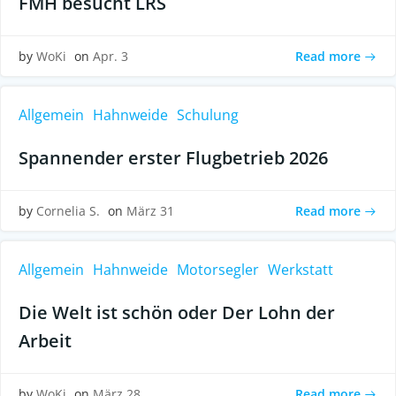
FMH besucht LRS
Read more
by
WoKi
on
Apr. 3
Allgemein
Hahnweide
Schulung
Spannender erster Flugbetrieb 2026
Read more
by
Cornelia S.
on
März 31
Allgemein
Hahnweide
Motorsegler
Werkstatt
Die Welt ist schön oder Der Lohn der
Arbeit
Read more
by
WoKi
on
März 28