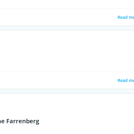
Read m
Read m
ne Farrenberg