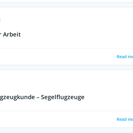
t
r Arbeit
Read m
ugzeugkunde – Segelflugzeuge
Read m