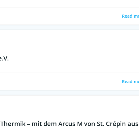
Read m
e.V.
Read m
Thermik – mit dem Arcus M von St. Crépin aus