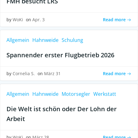
FMH besucht LRS
Read more
by
WoKi
on
Apr. 3
Allgemein
Hahnweide
Schulung
Spannender erster Flugbetrieb 2026
Read more
by
Cornelia S.
on
März 31
Allgemein
Hahnweide
Motorsegler
Werkstatt
Die Welt ist schön oder Der Lohn der
Arbeit
Read more
by
WoKi
on
März 28