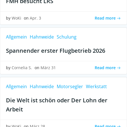
FMH besucht LRS
Read more
by
WoKi
on
Apr. 3
Allgemein
Hahnweide
Schulung
Spannender erster Flugbetrieb 2026
Read more
by
Cornelia S.
on
März 31
Allgemein
Hahnweide
Motorsegler
Werkstatt
Die Welt ist schön oder Der Lohn der
Arbeit
Read more
by
WoKi
on
März 28