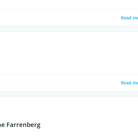
Read m
Read m
ne Farrenberg