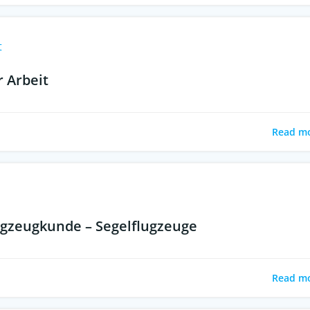
t
r Arbeit
Read m
ugzeugkunde – Segelflugzeuge
Read m