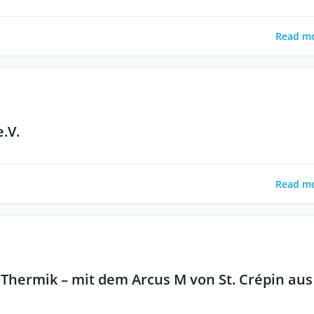
Read m
e.V.
Read m
Thermik – mit dem Arcus M von St. Crépin aus