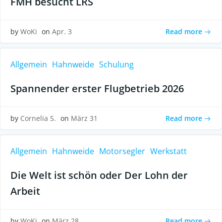
FMH besucht LRS
Read more
by
WoKi
on
Apr. 3
Allgemein
Hahnweide
Schulung
Spannender erster Flugbetrieb 2026
Read more
by
Cornelia S.
on
März 31
Allgemein
Hahnweide
Motorsegler
Werkstatt
Die Welt ist schön oder Der Lohn der
Arbeit
Read more
by
WoKi
on
März 28