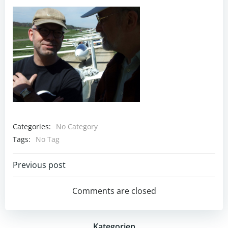
Categories:
No Category
Tags:
No Tag
Post
Previous post
navigation
Comments are closed
Kategorien