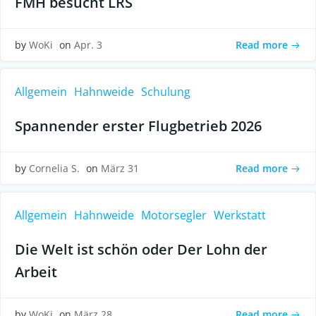
FMH besucht LRS
Read more
by
WoKi
on
Apr. 3
Allgemein
Hahnweide
Schulung
Spannender erster Flugbetrieb 2026
Read more
by
Cornelia S.
on
März 31
Allgemein
Hahnweide
Motorsegler
Werkstatt
Die Welt ist schön oder Der Lohn der
Arbeit
Read more
by
WoKi
on
März 28