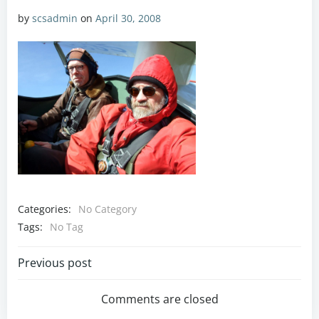
by
scsadmin
on
April 30, 2008
Categories:
No Category
Tags:
No Tag
Post
Previous post
navigation
Comments are closed