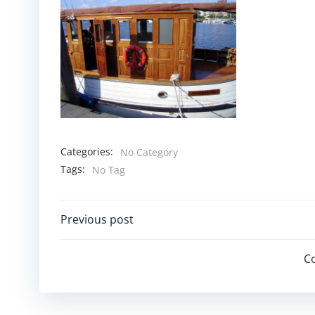
Categories:
No Category
Tags:
No Tag
Post
Previous post
navigation
C