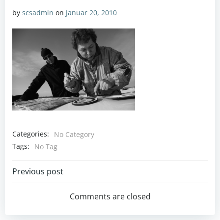
by
scsadmin
on
Januar 20, 2010
Categories:
No Category
Tags:
No Tag
Post
Previous post
navigation
Comments are closed