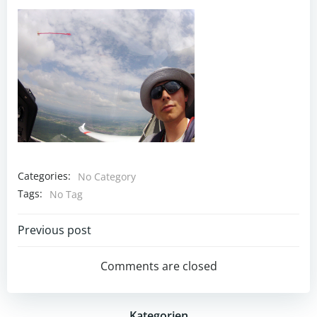
Categories:
No Category
Tags:
No Tag
Post
Previous post
navigation
Comments are closed
Kategorien