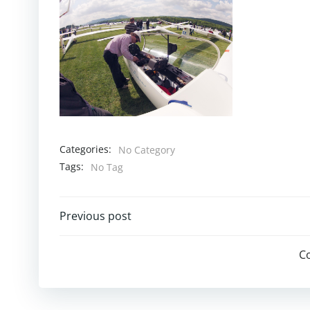
Categories:
No Category
Tags:
No Tag
Post
Previous post
navigation
C