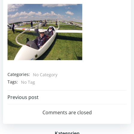
Categories:
No Category
Tags:
No Tag
Post
Previous post
navigation
Comments are closed
Kategorien