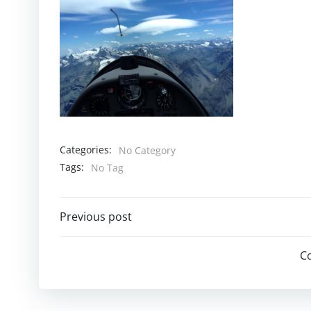
Categories:
No Category
Tags:
No Tag
Post
Previous post
navigation
C