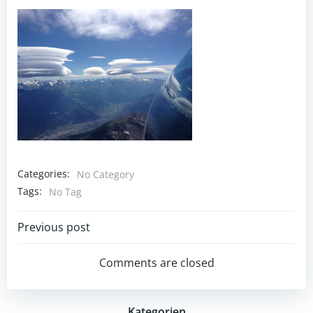
Categories:
No Category
Tags:
No Tag
Post
Previous post
navigation
Comments are closed
Kategorien