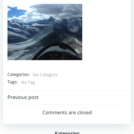
Categories:
No Category
Tags:
No Tag
Post
Previous post
navigation
Comments are closed
Kategorien