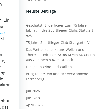
ch
Neuste Beiträge
. Ein
Geschützt: Bilderbogen zum 75 Jahre
der
Jubiläum des Sportflieger-Clubs Stuttgart
das
e.V.
cxT
75 Jahre Sportflieger-Club Stuttgart e.V.
Das Wetter schenkt uns Wellen und
en
Thermik – mit dem Arcus M von St. Crépin
aus zu einem 894km Dreieck
te,
e
Fliegen in Wind und Wolken
ung
Burg Feuerstein und der verschobene
ie
Farrenberg
aktor
Juli 2026
Juni 2026
nenhut
April 2026
, das