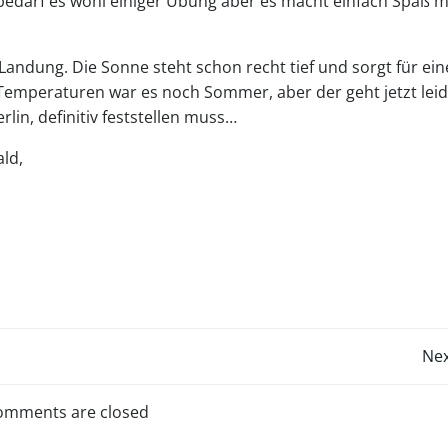
 bedarf es wohl einiger Übung aber es macht einfach Spaß m
andung. Die Sonne steht schon recht tief und sorgt für ein
emperaturen war es noch Sommer, aber der geht jetzt leid
erlin, definitiv feststellen muss…
ald,
Post
Nex
navigation
omments are closed