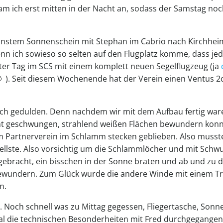
kam ich erst mitten in der Nacht an, sodass der Samstag no
nstem Sonnenschein mit Stephan im Cabrio nach Kirchheim
n ich sowieso so selten auf den Flugplatz komme, dass je
ster Tag im SCS mit einem komplett neuen Segelflugzeug (ja
 ). Seit diesem Wochenende hat der Verein einen Ventus 2
och gedulden. Denn nachdem wir mit dem Aufbau fertig war
cht geschwungen, strahlend weißen Flächen bewundern konn
m Partnerverein im Schlamm stecken geblieben. Also musst
ellste. Also vorsichtig um die Schlammlöcher und mit Schw
gebracht, ein bisschen in der Sonne braten und ab und zu d
bewundern. Zum Glück wurde die andere Winde mit einem Tr
n.
n. Noch schnell was zu Mittag gegessen, Fliegertasche, Son
al die technischen Besonderheiten mit Fred durchgegangen