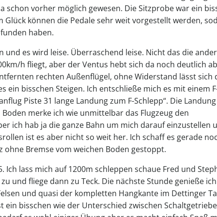
a schon vorher möglich gewesen. Die Sitzprobe war ein bi
m Glück können die Pedale sehr weit vorgestellt werden, so
gefunden haben.
ren und es wird leise. Überraschend leise. Nicht das die ande
0km/h fliegt, aber der Ventus hebt sich da noch deutlich ab
tfernten rechten Außenflügel, ohne Widerstand lässt sich 
 es ein bisschen Steigen. Ich entschließe mich es mit einem F
nflug Piste 31 lange Landung zum F-Schlepp“. Die Landung 
m Boden merke ich wie unmittelbar das Flugzeug den
er ich hab ja die ganze Bahn um mich darauf einzustellen 
ollen ist es aber nicht so weit her. Ich schaff es gerade no
anz ohne Bremse vom weichen Boden gestoppt.
5. Ich lass mich auf 1200m schleppen schaue Fred und Step
zu und fliege dann zu Teck. Die nächste Stunde genieße ic
elsen und quasi der kompletten Hangkante im Dettinger Ta
t ein bisschen wie der Unterschied zwischen Schaltgetrieb