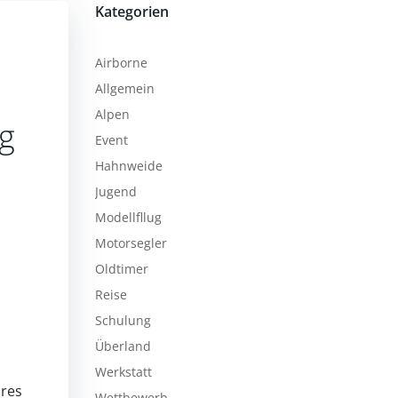
Kategorien
Airborne
Allgemein
Alpen
g
Event
Hahnweide
Jugend
Modellfllug
Motorsegler
Oldtimer
Reise
Schulung
Überland
Werkstatt
hres
Wettbewerb