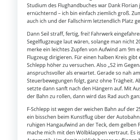
Studium des Flughandbuches war Dank Florian j
ernüchternd – ich bin einfach ziemlich groß. Zu
auch ich und der Fallschirm letztendlich Platz 
Dann Seil straff, fertig, frei! Fahrwerk eingefah
Segelflugzeuge laut wären, solange man nicht 20
merke ein leichtes Zupfen von Aufwind am 9m en
Flugzeug dirigieren. Für einen halben Kreis gibt
Schlepp höher zu versuchen. Also „S2 im Gegena
anspruchsvoller als erwartet. Gerade so nah a
Steuerbewegungen folgt, ganz ohne Trägheit. Ab
setzte dann sanft nach den Hängern auf. Mit Ausr
der Bahn zu rollen, dann wird das Rad auch g
F-Schlepp ist wegen der weichen Bahn auf der 2
ein bisschen beim Kunstflug über der Autobahn 
ruhigen Hangaufwind an der Teck, dem gelben F
mache mich mit den Wölbklappen vertraut. Es is