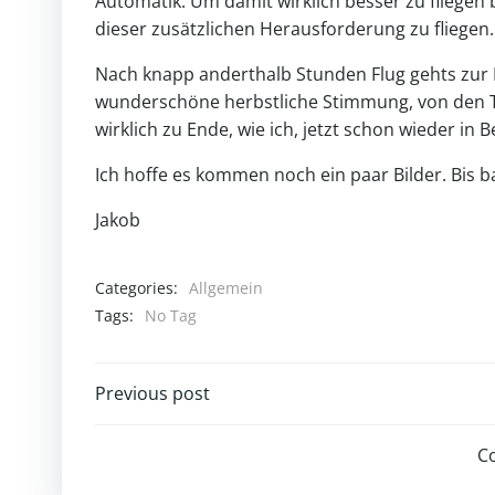
Automatik. Um damit wirklich besser zu fliegen
dieser zusätzlichen Herausforderung zu fliegen.
Nach knapp anderthalb Stunden Flug gehts zur L
wunderschöne herbstliche Stimmung, von den T
wirklich zu Ende, wie ich, jetzt schon wieder in B
Ich hoffe es kommen noch ein paar Bilder. Bis b
Jakob
Categories:
Allgemein
Tags:
No Tag
Post
Previous post
navigation
C