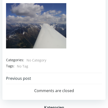
Categories:
No Category
Tags:
No Tag
Post
Previous post
navigation
Comments are closed
Kategorien