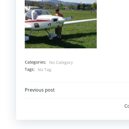
Categories:
No Category
Tags:
No Tag
Post
Previous post
navigation
C