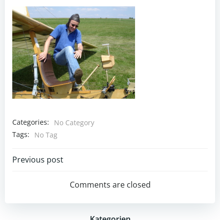
Categories:
No Category
Tags:
No Tag
Post
Previous post
navigation
Comments are closed
Kategorien