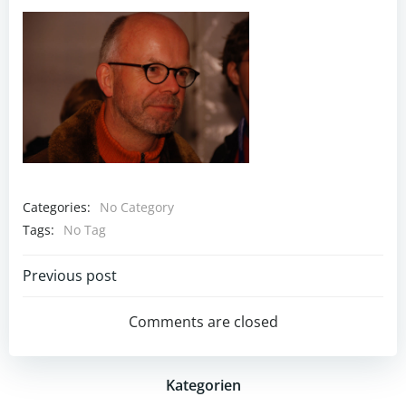
Categories:
No Category
Tags:
No Tag
Post
Previous post
navigation
Comments are closed
Kategorien