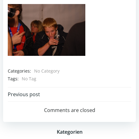
Categories:
No Category
Tags:
No Tag
Post
Previous post
navigation
Comments are closed
Kategorien