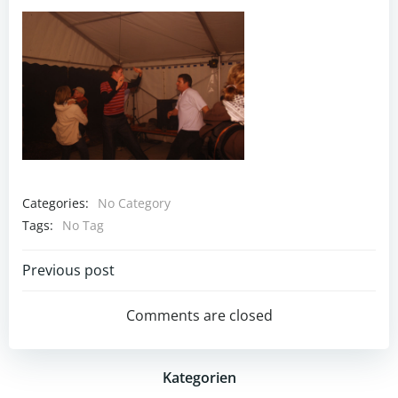
Categories:
No Category
Tags:
No Tag
Post
Previous post
navigation
Comments are closed
Kategorien