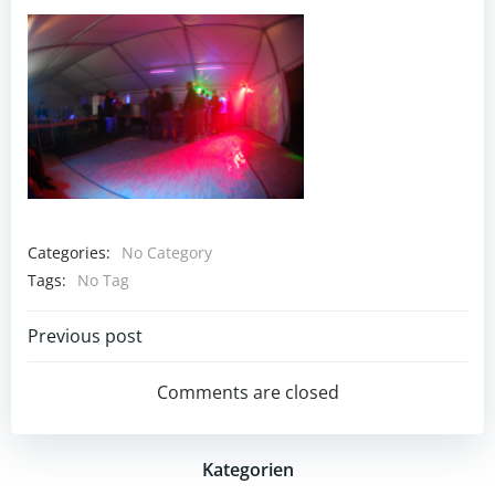
Categories:
No Category
Tags:
No Tag
Post
Previous post
navigation
Comments are closed
Kategorien