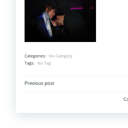
Categories:
No Category
Tags:
No Tag
Post
Previous post
navigation
C