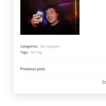
Categories:
No Category
Tags:
No Tag
Post
Previous post
navigation
C