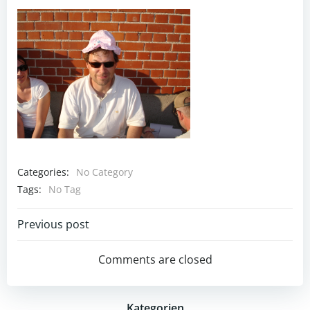
Categories:
No Category
Tags:
No Tag
Post
Previous post
navigation
Comments are closed
Kategorien