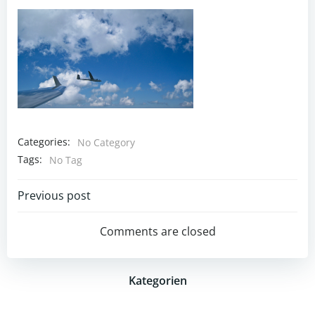
Categories:
No Category
Tags:
No Tag
Post
Previous post
navigation
Comments are closed
Kategorien