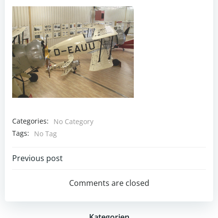
Categories:
No Category
Tags:
No Tag
Post
Previous post
navigation
Comments are closed
Kategorien