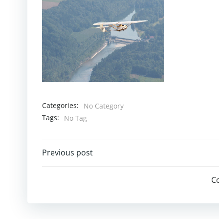
Categories:
No Category
Tags:
No Tag
Post
Previous post
navigation
C