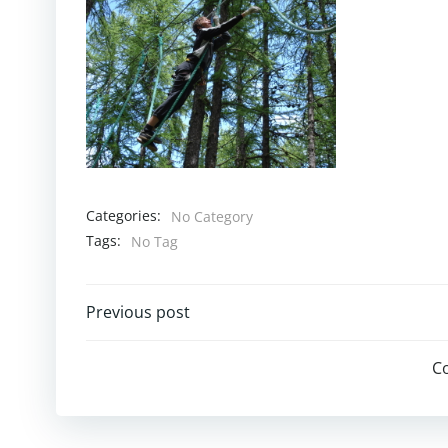
Categories:
No Category
Tags:
No Tag
Post
Previous post
navigation
C