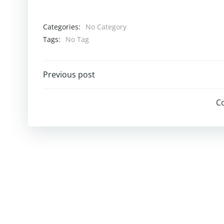
Categories:
No Category
Tags:
No Tag
Post
Previous post
navigation
C