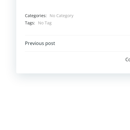
Categories:
No Category
Tags:
No Tag
Post
Previous post
navigation
C