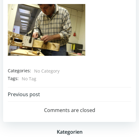
Categories:
No Category
Tags:
No Tag
Post
Previous post
navigation
Comments are closed
Kategorien