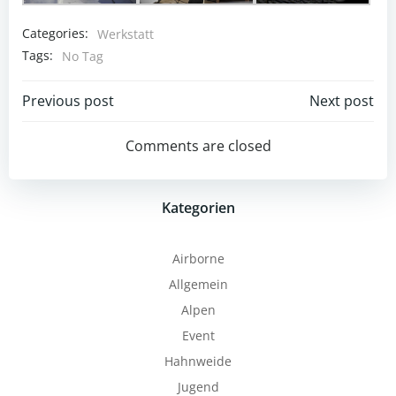
Categories:
Werkstatt
Tags:
No Tag
Post
Post
Previous post
Next post
navigation
navigation
Comments are closed
Kategorien
Airborne
Allgemein
Alpen
Event
Hahnweide
Jugend