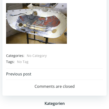
Categories:
No Category
Tags:
No Tag
Post
Previous post
navigation
Comments are closed
Kategorien