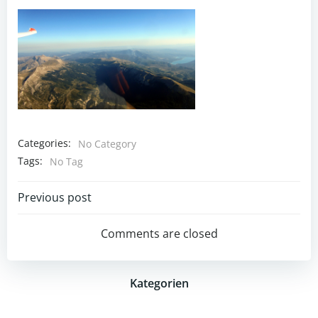
Categories:
No Category
Tags:
No Tag
Post
Previous post
navigation
Comments are closed
Kategorien