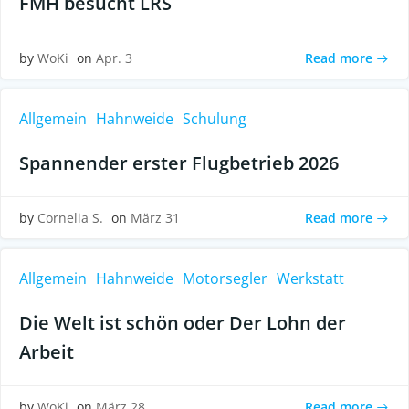
FMH besucht LRS
Read more
by
WoKi
on
Apr. 3
Allgemein
Hahnweide
Schulung
Spannender erster Flugbetrieb 2026
Read more
by
Cornelia S.
on
März 31
Allgemein
Hahnweide
Motorsegler
Werkstatt
Die Welt ist schön oder Der Lohn der
Arbeit
Read more
by
WoKi
on
März 28